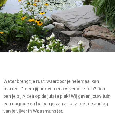
Vijver
Vijverontwerp
Vijveraanleg
Vijver­onderhoud
Vijverrenovatie
Realisaties
Water brengt je rust, waardoor je helemaal kan
Winkel vijverweelde
relaxen. Droom jij ook van een vijver in je tuin? Dan
ben je bij Alcea op de juiste plek! Wij geven jouw tuin
Producten
een upgrade en helpen je van a tot z met de aanleg
Wateranalyse
van je vijver in Waasmunster.