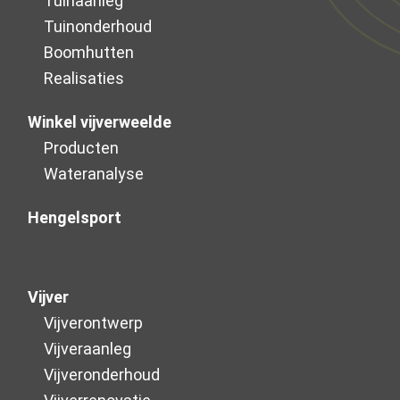
Tuinaanleg
Tuinonderhoud
Boomhutten
Realisaties
Winkel vijverweelde
Producten
Wateranalyse
Hengelsport
Vijver
Vijverontwerp
Vijveraanleg
Vijver­onderhoud