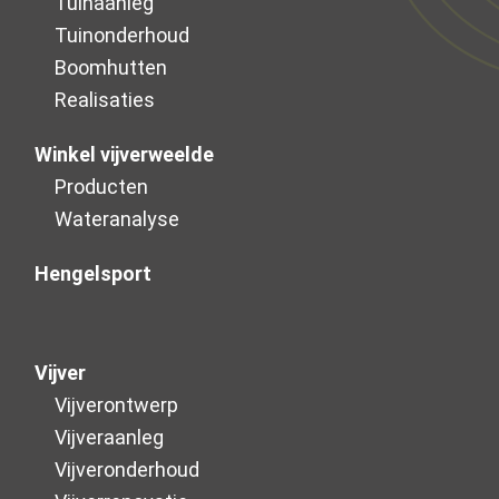
Tuinaanleg
Tuinonderhoud
Boomhutten
Realisaties
Winkel vijverweelde
Producten
Wateranalyse
Hengelsport
Vijver
Vijverontwerp
Vijveraanleg
Vijver­onderhoud