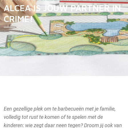
ALCEA IS JOUW PARTNER IN
Vijver
CRIME!
Vijverontwerp
Vijveraanleg
Vijver­onderhoud
Vijverrenovatie
Realisaties
Winkel vijverweelde
Een gezellige plek om te barbecueën met je familie,
Producten
volledig tot rust te komen of te spelen met de
Wateranalyse
kinderen: wie zegt daar neen tegen? Droom jij ook van