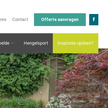
res
Contact
Offerte aanvragen
eelde
Hengelsport
Inspiratie opdoen?