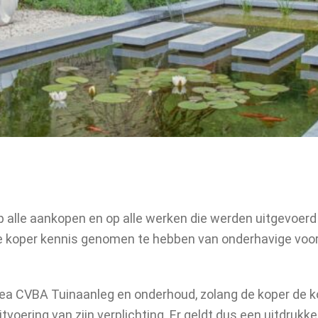
p alle aankopen en op alle werken die werden uitgevoer
de koper kennis genomen te hebben van onderhavige voor
ea CVBA Tuinaanleg en onderhoud, zolang de koper de koo
uitvoering van zijn verplichting. Er geldt dus een uitdr