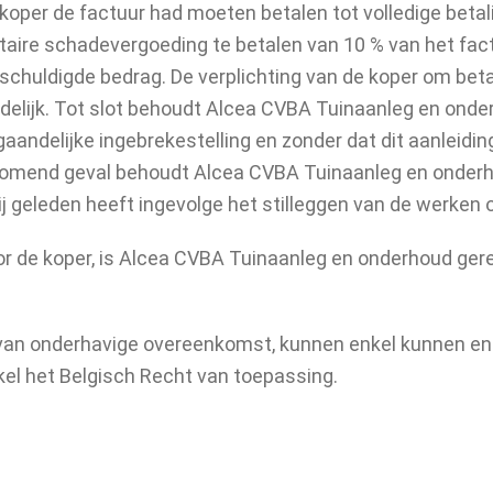
per de factuur had moeten betalen tot volledige betalin
faitaire schadevergoeding te betalen van 10 % van het f
rschuldigde bedrag. De verplichting van de koper om bet
delijk. Tot slot behoudt Alcea CVBA Tuinaanleg en onder
gaandelijke ingebrekestelling en zonder dat dit aanleidi
orkomend geval behoudt Alcea CVBA Tuinaanleg en onder
j geleden heeft ingevolge het stilleggen van de werken o
oor de koper, is Alcea CVBA Tuinaanleg en onderhoud ge
ring van onderhavige overeenkomst, kunnen enkel kunnen 
el het Belgisch Recht van toepassing.