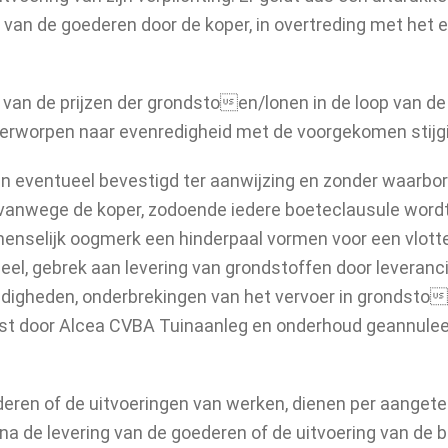
van de goederen door de koper, in overtreding met het 
ging van de prijzen der grondstoen/lonen in de loop van d
derworpen naar evenredigheid met de voorgekomen stijg
n eventueel bevestigd ter aanwijzing en zonder waarborg
vanwege de koper, zodoende iedere boeteclausule wordt
n menselijk oogmerk een hinderpaal vormen voor een vlott
eel, gebrek aan levering van grondstoffen door leveranc
igheden, onderbrekingen van het vervoer in grondstoe
mst door Alcea CVBA Tuinaanleg en onderhoud geannulee
ederen of de uitvoeringen van werken, dienen per aanget
na de levering van de goederen of de uitvoering van 