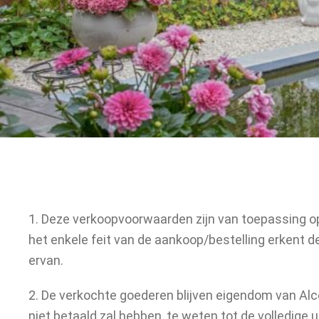
Vijver
Vijverontwerp
Vijveraanleg
Vijver­onderhoud
Vijverrenovatie
Realisaties
1. Deze verkoopvoorwaarden zijn van toepassing o
Winkel vijverweelde
het enkele feit van de aankoop/bestelling erkent 
ervan.
Producten
2. De verkochte goederen blijven eigendom van Alc
Wateranalyse
niet betaald zal hebben, te weten tot de volledige 