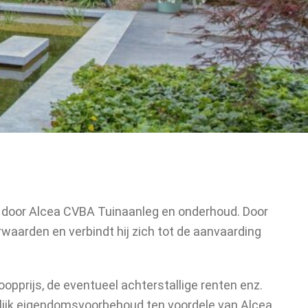
d door Alcea CVBA Tuinaanleg en onderhoud. Door
waarden en verbindt hij zich tot de aanvaarding
pprijs, de eventueel achterstallige renten enz.
ukkelijk eigendomsvoorbehoud ten voordele van Alcea