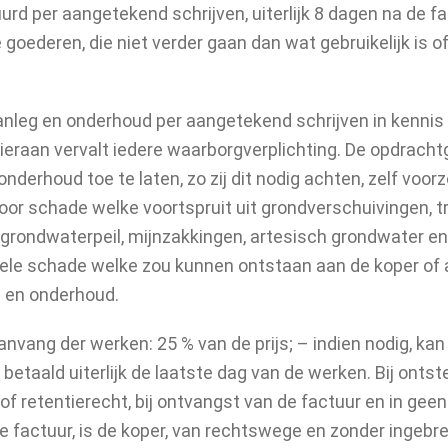
urd per aangetekend schrijven, uiterlijk 8 dagen na de f
oederen, die niet verder gaan dan wat gebruikelijk is 
anleg en onderhoud per aangetekend schrijven in kennis
ke hieraan vervalt iedere waarborgverplichting. De opdra
derhoud toe te laten, zo zij dit nodig achten, zelf vo
or schade welke voortspruit uit grondverschuivingen, tri
t grondwaterpeil, mijnzakkingen, artesisch grondwater 
le schade welke zou kunnen ontstaan aan de koper of aa
g en onderhoud.
bij aanvang der werken: 25 % van de prijs; – indien nodig,
 betaald uiterlijk de laatste dag van de werken. Bij onts
 of retentierecht, bij ontvangst van de factuur en in ge
igde factuur, is de koper, van rechtswege en zonder ingeb