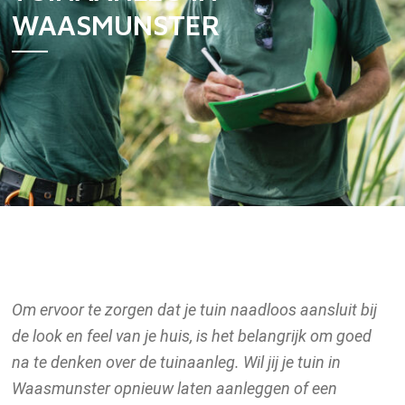
WAASMUNSTER
Vijver
Vijverontwerp
Vijveraanleg
Vijver­onderhoud
Vijverrenovatie
Realisaties
Winkel vijverweelde
Om ervoor te zorgen dat je tuin naadloos aansluit bij
de look en feel van je huis, is het belangrijk om goed
Producten
na te denken over de tuinaanleg. Wil jij je tuin in
Waasmunster opnieuw laten aanleggen of een
Wateranalyse