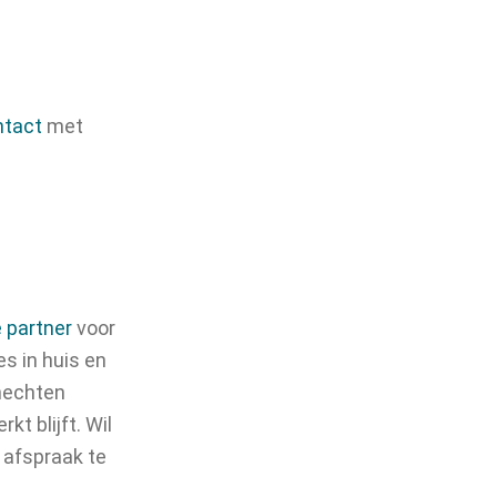
ntact
met
e partner
voor
es in huis en
 hechten
t blijft. Wil
afspraak te