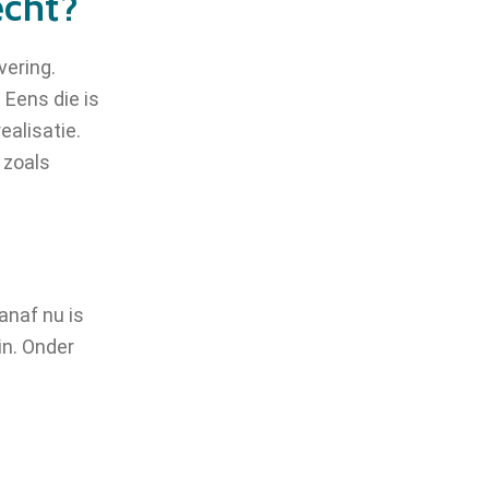
echt?
vering.
 Eens die is
ealisatie.
 zoals
anaf nu is
in. Onder