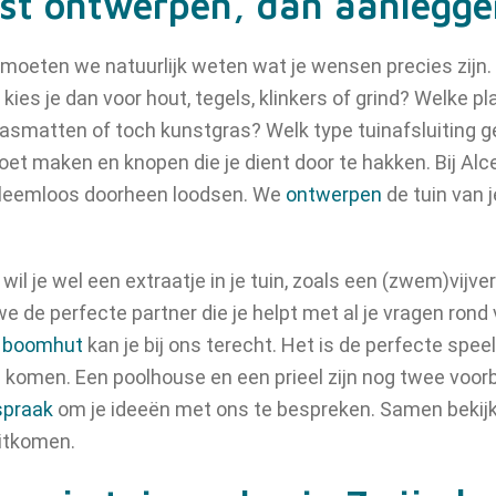
erst ontwerpen, dan aanlegg
 moeten we natuurlijk weten wat je wensen precies zijn.
 kies je dan voor hout, tegels, klinkers of grind? Welke 
rasmatten of toch kunstgras? Welk type tuinafsluiting ge
moet maken en knopen die je dient door te hakken. Bij Al
robleemloos doorheen loodsen. We
ontwerpen
de tuin van 
il je wel een extraatje in je tuin, zoals een (zwem)vijver
 de perfecte partner die je helpt met al je vragen rond v
n
boomhut
kan je bij ons terecht. Het is de perfecte spee
 te komen. Een poolhouse en een prieel zijn nog twee voo
spraak
om je ideeën met ons te bespreken. Samen bekij
uitkomen.