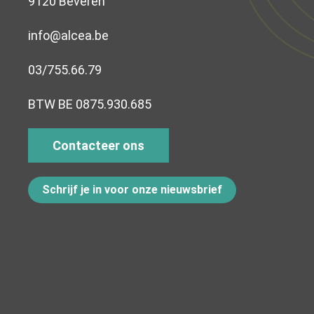
9120 Beveren
info@alcea.be
03/755.66.79
BTW BE 0875.930.685
Contacteer ons
Schrijf je in voor onze nieuwsbrief