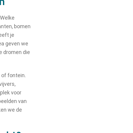
en
 Welke
planten, bomen
eft je
cea geven we
je dromen die
 of fontein.
ijvers,
lplek voor
rbeelden van
ken we de